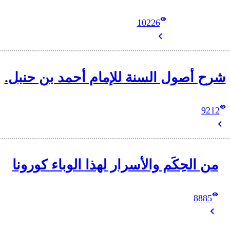
10226
شرح أصول السنة للإمام أحمد بن حنبل.
9212
من الحِكَم والأسرار لهذا الوباء كورونا
8885