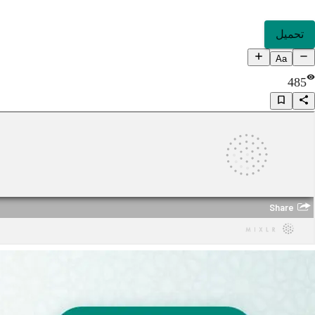
تحميل
Aa
485