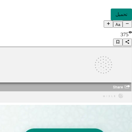
تحميل
Aa
375