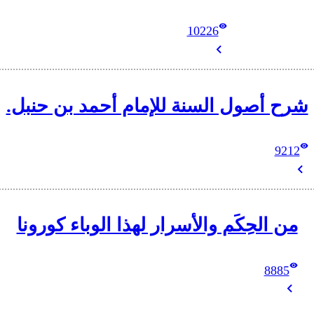
10226
شرح أصول السنة للإمام أحمد بن حنبل.
9212
من الحِكَم والأسرار لهذا الوباء كورونا
8885