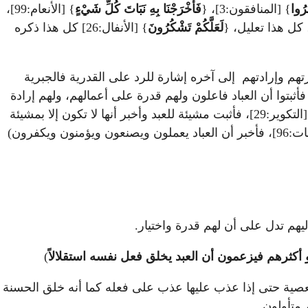
َرُوا
} [المنافقون:3]، {
فَأَخْرَجْنَا بِهِ نَبَاتَ كُلِّ شَيْءٍ
} [الأنعام:99]،
لَعَلَّكُمْ تَشْكُرُونَ
} [الأنفال:26] كل هذا ذكره
رتهم وإرادتهم إلى آخره إشارة للرد على القدرية فالجبرية
ثبتوا أن العباد فاعلون ولهم قدرة على أعمالهم، ولهم إرادة
} [التكوير:29]، فأثبت مشيئة للعبد وأخبر أنها لا تكون إلا بمشيئة
عون ويؤمنون ويكفرون)
 أكثرهم فيزعمون أن العبد يخلق فعل نفسه استقلالاً
)
معصية حتى إذا عذب عليها عذب على فعله كما أنه خلق الحسنة
 متأولون.