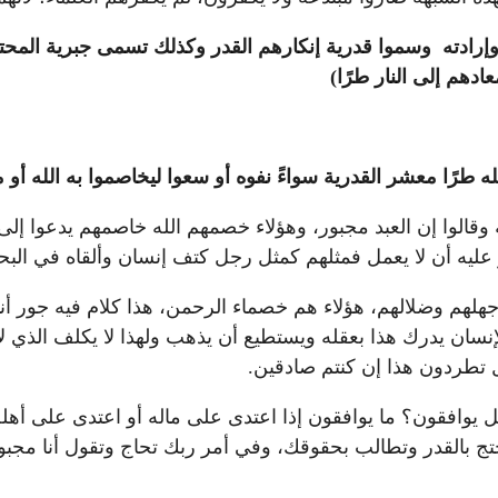
 وإرادته وسموا قدرية إنكارهم القدر وكذلك تسمى جبرية المح
ادهم إلى النار طرًا)
ه طرًا معشر القدرية سواءً نفوه أو سعوا ليخاصموا به الله أو م
اته وقالوا إن العبد مجبور، وهؤلاء خصمهم الله خاصمهم يدعوا إل
ليه أن لا يعمل فمثلهم كمثل رجل كتف إنسان وألقاه في البحر و
من جهلهم وضلالهم، هؤلاء هم خصماء الرحمن، هذا كلام فيه جور أ
إنسان يدرك هذا بعقله ويستطيع أن يذهب ولهذا لا يكلف الذي لا
ل تطردون هذا إن كنتم صادقين.
هل يوافقون؟ ما يوافقون إذا اعتدى على ماله أو اعتدى على أه
تج بالقدر وتطالب بحقوقك، وفي أمر ربك تحاج وتقول أنا مجب