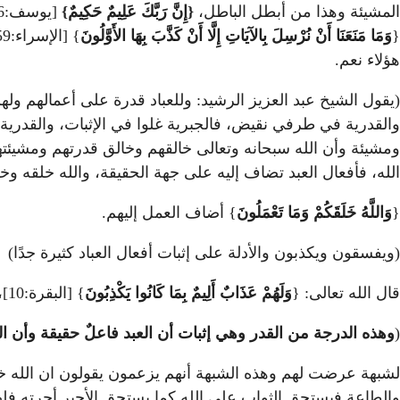
المشيئة وهذا من أبطل الباطل،
{
إِنَّ رَبَّكَ عَلِيمٌ حَكِيمٌ}
[يوسف:6] ، والقرآن مملوء بذكر الأسباب والعلل {
{
وَمَا مَنَعَنَا أَنْ نُرْسِلَ بِالآيَاتِ إِلَّا أَنْ كَذَّبَ بِهَا الأَوَّلُونَ
} [الإسراء:59]، {
هؤلاء نعم.
(يقول الشيخ عبد العزيز الرشيد: وللعباد قدرة على أعمالهم وله
والقدرية في طرفي نقيض، فالجبرية غلوا في الإثبات، والقدرية 
ومشيئة وأن الله سبحانه وتعالى خالقهم وخالق قدرتهم ومشيئتهم
الله، فأفعال العبد تضاف إليه على جهة الحقيقة، والله خلقه وخل
{
وَاللَّهُ خَلَقَكُمْ وَمَا تَعْمَلُونَ
} أضاف العمل إليهم.
(ويفسقون ويكذبون والأدلة على إثبات أفعال العباد كثيرة جدًا)
قال الله تعالى: {
وَلَهُمْ عَذَابٌ أَلِيمٌ بِمَا كَانُوا يَكْذِبُونَ
} [البقرة:10]، {
(
وهذه الدرجة من القدر وهي إثبات أن العبد فاعلٌ حقيقة وأن ال
لشبهة عرضت لهم وهذه الشبهة أنهم يزعمون يقولون ان الله خل
والطاعة فيستحق الثواب على الله كما يستحق الأجير أجرته فلهذ