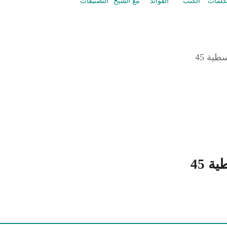
كلمات
الكتب
الفوائد
مع الشيخ
التصنيفات
طية 45
 45