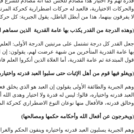
قدرة لهم ولا اختيار هذا مصادم للحس كما أنه مصادم للشرع ف
والحركات الاختيارية، فالعبد له حركات اضطرارية كحركة المرتعش
لا يفرقون بينهما، هذا من أبطل الباطل، يقول الجبرية: كل حر
(
وهذه الدرجة من القدر يكذب بها عامة القدرية الذين سماهم 
جعل القدر كل درجة تشتمل على مرتبتين الدرجة الأولى: العلم وا
بها عامة القدرية المتأخرين من شبهة عرضت لهم، يقولون: إن ا
قول المبتدعة ثم عامة القدرية، أما الغلاة الذين أنكروا العلم فا
(
ويغلو فيها قوم من أهل الإثبات حتى سلبوا العبد قدرته واختياره
وهم الجبرية والطائفة الأولى يقولون إن العبد هو الذي يخلق فعل
العبد قدرته واختياره، قالوا: ليس له قدرة ولا اختيار وهدى الله
وخالق قدرته، فالأفعال منها نوعان النوع الاضطراري كحركة المرتعش
(
ويخرجون عن أفعال الله وأحكامه حكمها ومصالحها)
وهم الجبرية يسلبون العبد قدرته واختياره وينفون الحكم والغرائ