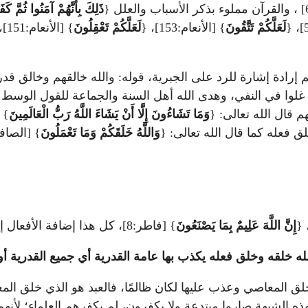
ذَلِكَ بِأَنَّهُمْ آمَنُوا ثُمَّ كَف
لَعَلَّكُمْ تَتَّقُونَ
} [الأنعام:153]، {
لَعَلَّكُمْ تَعْقِلُونَ
} [الأنعام:151]، كل هذا تعليل، {
م إرادة إشارة للرد على الجبرية، قوله: والله خالقهم وخالق قد
غلوا في النفي، وهدى الله أهل السنة والجماعة للقول الوسط فأ
 قال الله تعالى: {
وَمَا تَشَاءُونَ إِلَّا أَنْ يَشَاءَ اللَّهُ رَبُّ الْعَالَمِينَ
ق فعله كما قال الله تعالى: {
وَاللَّهُ خَلَقَكُمْ وَمَا تَعْمَلُونَ
} [الصافات:96]، فأخبر أن العباد يعملون ويصن
إِنَّ اللَّهَ عَلِيمٌ بِمَا يَصْنَعُونَ
} [فاطر:8]، كل هذا إضافة الأفعال إليهم تدل على أن لهم قدرة واختيار.
له خلقه وخلق فعله يكذب بها عامة القدرية أي جميع القدرية أو
ق المعاصي وعذب عليها لكان ظالمًا، فالعبد هو الذي خلق ال
ه الشبهة صاروا مبتدعة ولا يكفرون، لم يكفرهم العلماء؛ لأنهم