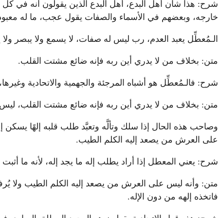
شرح: هذا شأن أهل البدع، أهل البدع الذين يقولون أنه في كل مك
خارجه، وبعضهم في الأسماء والصفات يقول عجب، ما له معبود، ولهذا ق
الـمُعطِّل يعبد العدم، رب ليس له صفات، لا يسمع ولا يبصر ولا 
متن: بخلاف من لا يدري أين ربه فإنه ضائع مشتت القلب.
شرح: فالـمُعطِّل هو أشباه المرجئة والجهمية والاتحادية وغيرها
متن: بخلاف من لا يدري أين ربه فإنه ضائع مشتت القلب، ليس لقل
وصاحب هذه الحال إذا سلك وتألَّه وتعبَّد طلب قلبه إلهًا يسكن إ
على العرش من يصعد إليه الكلم الطيب.
شرح: يعني المعطل إذا أراد يطلب إله ما يجد إله، لأنه ما أثبت 
متن: وأنه ليس على العرش من يصعد إليه الكلم الطيب ولا يُرفع 
فاتخذه إلهه من دون الإله.