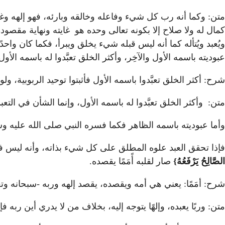
متن: وكما أنه رب كل شيء وفاعله وخالقه وبارئه، فهو إلهه وغايته
كمال له ولا صلاح إلا بكونه تعالى وحده هو غايته ونهاية مقصوده،
ويُعبد ويُتأله كما أنه ليس قبله شيء يخلق ويبرأ، فكما كان واح
عبوديته باسمه الأول والآخِر، وأكثر الخلق تعبَّدوا له باسمه الأو
شرح: أكثر الخلق تعبَّدوا باسمه الأول فأثبتوا توحيد الربوبية، ولو يتع
متن: وأكثر الخلق تعبَّدوا له باسمه الأول، وإنما الشأن في الت
وأما عبوديته باسمه الظاهر فكما فسره النبي صلى الله عليه 
فإذا تحقق العبد علوه المطلق على كل شيء بذاته، وأنه ليس ف
الصَّالِحُ يَرْفَعُهُ}
صار لقلبه أًمَمًا يقصده.
شرح: أمَمًا: يعني هي أمه ويقصده، يقصد إلهه وربه -سبحانه وتعال
متن: وربًا يعبده، وإلهًا يتوجه إليه، بخلاف من لا يدري أين ربه