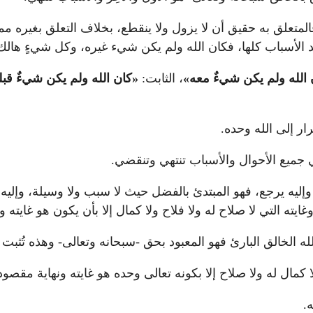
متعلق به حقيق أن لا يزول ولا ينقطع، بخلاف التعلق بغيره مما ل
عد الأسباب كلها، فكان الله ولم يكن شيء غيره، وكل شيءٍ هالك 
 الله ولم يكن شيءٌ معه»
، الثابت:
«كان الله ولم يكن شيءٌ قبل
ر إلى الله وحده.
 جميع الأحوال والأسباب تنتهي وتنقضي.
 وإليه يرجع، فهو المبتدئ بالفضل حيث لا سبب ولا وسيلة، وإلي
يته التي لا صلاح له ولا فلاح ولا كمال إلا بأن يكون هو غايته و
له الخالق البارئ فهو المعبود بحق -سبحانه وتعالى- وهذه تُثبت تو
ا كمال له ولا صلاح إلا بكونه تعالى وحده هو غايته ونهاية مقصود
.