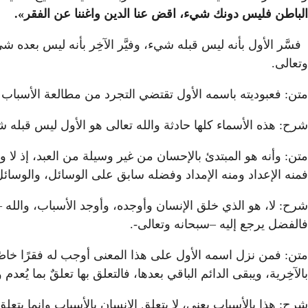
الباطن فليس دونك شيء، اقض عنا الدين واغننا عن الفقر».
فسَّر الأول بأنه ليس قبله شيء، وفيَّر الآخِر بأنه ليس بعده 
وتعالى.
متن: فعبوديته باسمه الأول تقتضي التجرد من مطالعة الأسباب 
شرح: هذه الأسماء كلها حادثة والله تعالى هو الأول ليس قبله
متن: وأنه هو المبتدئ بالإحسان من غير وسيلة من العبد، إذ لا 
فمنه الإعداد ومنه الإمداد وفضله سابق على الوسائل، والوس
شرح: لا، هو الذي خلق الإنسان وأوجده، وأوجد الأسباب، والله –
فالفضل يرجع إليه –سبحانه وتعالى-.
متن: فمن نزل اسمه الأول على هذا المعنى أوجب له فقرًا خاصًا
بالآخِرية، ويبقى الدائم الباقي بعدها، فالتعلق بها تعلقٌ بما يُعدم
شرح: هذا بالأسباب يعني، لا يتعلق الإنسان بالأسباب وإنما يتعلق