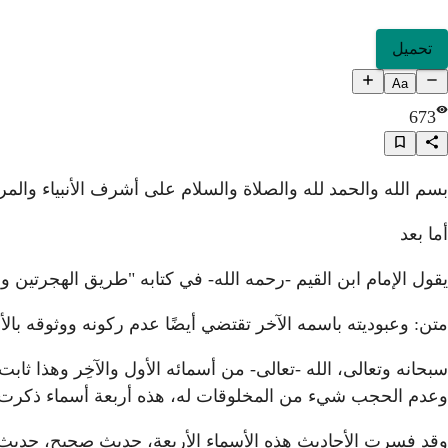
تحميل
Aa
673
بسم الله والحمد لله والصلاة والسلام على أشرف الأنبياء والمر
أما بعد
يقول الإمام ابن القيم -رحمه الله- في كتابه "طريق الهجرتين و
متن: وعبوديته باسمه الآخر تقتضي أيضًا عدم ركونه ووثوقه بالأسب
سبحانه وتعالى، الله -تعالى- من أسمائه الأول والآخِر وهذا ثابت
وعدم الحجب شيء من المخلوقات له، هذه أربعة أسماء ذكرت 
وقد فسرت الأحاديث هذه الأسماء الأربعة، حديث صحيح، حديث 