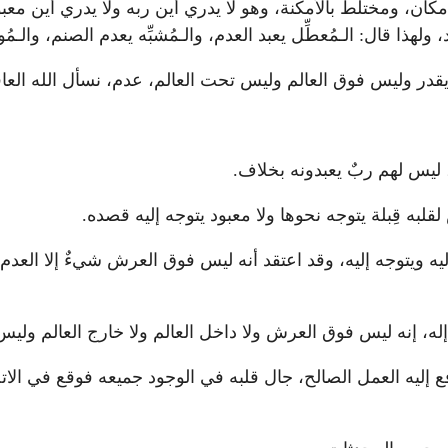
ان، ومختلط بالأمكنة، وهو لا يدري أين ربه ولا يدري أين معبود
ال: الـمُعطِّل يعبد العدم، والـمُشبِّه يعدم الصنم، والـمُوحد ي
يقدر وليس فوق العالم وليس تحت العالم، عدم، نسأل الله العافي
، ليس لهم ربٌ يعبدونه بخلاف.
به قِبلة يتوجه نحوها ولا معبود يتوجه إليه قصده.
ليه ويتوجه إليه، وقد اعتقد أنه ليس فوق العرش شيءٌ إلا العدم،
إله، إنه ليس فوق العرش ولا داخل العالم ولا خارج العالم وليس
إليه العمل الصالح، جال قلبه في الوجود جميعه فوقع في الاتحا