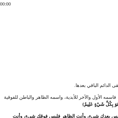
00:00
ى الدائم الباقي بعدها.
، فاسمه الأول والآخر للأبدية، واسمه الظاهر والباطن للفوقية
وَ بِكُلِّ شَيْءٍ عَلِيمٌ}
 فليس بعدك شيء، وأنت الظاهر فليس فوقك شيء، وأنت