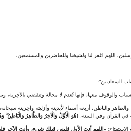
سلين، اللهم اغفر لنا ولشيخنا وللحاضرين والمستمعين.
باب السعادتين":
اب والوقوف معها، فإنها تُعدم لا محالة وتنقضي بالآخِرية، ويبق
 والظاهر والباطن، أربعة أسماء لأبديته وأزليته وآخِريته سبحانه
في القرآن وفي السنة،
{هُوَ الْأَوَّلُ وَالْآخِرُ وَالظَّاهِرُ وَالْبَاطِنُ
وَهُ
الاستفتاح:
«اللهم أنت الأول فليس قبلك شيء، وأنت الآخِر