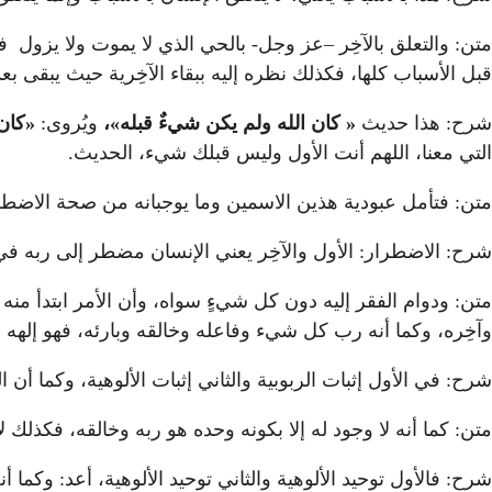
متن: والتعلق بالآخِر –عز وجل- بالحي الذي لا يموت ولا يزول فال
قبل الأسباب كلها، فكذلك نظره إليه ببقاء الآخِرية حيث يبقى ب
شرح: هذا حديث
« كان الله ولم يكن شيءٌ قبله»،
ويُروى:
«كان
التي معنا، اللهم أنت الأول وليس قبلك شيء، الحديث.
متن: فتأمل عبودية هذين الاسمين وما يوجبانه من صحة الاضطرا
شرح: الاضطرار: الأول والآخِر يعني الإنسان مضطر إلى ربه في
متن: ودوام الفقر إليه دون كل شيءٍ سواه، وأن الأمر ابتدأ منه
وآخِره، وكما أنه رب كل شيء وفاعله وخالقه وبارئه، فهو إلهه وغا
شرح: في الأول إثبات الربوبية والثاني إثبات الألوهية، وكما أن ال
متن: كما أنه لا وجود له إلا بكونه وحده هو ربه وخالقه، فكذلك ل
شرح: فالأول توحيد الألوهية والثاني توحيد الألوهية، أعد: وكما أنه