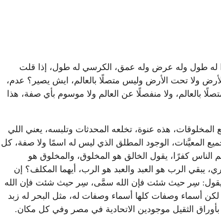
هذا له طول وله عرض وله عمق، الكرسي له طول، إذا قلت
 ولا تحت الأرض وليس متصلًا بالعالم، ايش يصير؟ عدم،
ا بالعالم، ولا منفصلًا عن العالم ولا موسوم بأي صفة، هذا
يع المخلوقات، هذه عنوة، تخلعه المحدثات وتلبسه، يعني اللي
 المعيَّنات، الوجود المطلق الذي ليس له اسمًا ولا صفة، كل
 الناس كفرًا، يقول الخالق هو المخلوق، والمخلوق هو
عبد والعبد هو الرب، وأنكر الرب (14:25) والعياذ بالله، ابن العربي قال: الرب عبده والعبد رب (14:30) ما يدري، يبقي الرب هو العبد والعبد هو الرب، أيهما المكلف؟ إن
 يقول: سِر حيث شئت فإن الله سمَّى، سِر حيث شئت فإن الله
 لكن أسماء وصفات كلها أسماء وصفات له، مثل البحر له زبد
 بأوراق الثقيل موجودين الاتحادية في مصر وفي كل مكان.