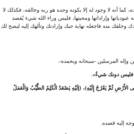
، كما أنه لا وجود له إلا بكونه وحده هو ربه وخالقه، فكذلك لا
 عبودياتها وإراداتها ومحبتها، فليس وراء الله شيء يُقصد
جودك وخلقك منه فاجعله نهاية حبك وإرادتك وتألهك إليه ليصح لك
مين وإله المرسلين -سبحانه وبحمده-.
 فليس دونك شيءٌ»
.
َى الأَرْضِ ثُمَّ يَعْرُجُ إِلَيْهِ}، {إلَيْهِ يَصْعَدُ الْكَلِمُ الطَّيِّبُ وَالْعَمَلُ
توجه إليه قصده.