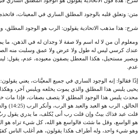
شرح: هذه قول الاتحادية يقولون هو الوجود المطلق الساري في
متن: وتعلق قلبه بالوجود المطلق الساري في المعينات، فاتخذه 
شرح: هذا مذهب الاتحادية يقولون: الرب هو الوجود المطلق، وا
ومعلوم أن من لا له اسم ولا صفة لا وجدان له في الذهن، ما
عندك كرسي ليس له طول ولا عرض ولا عمق وسلبت منه الصفات
ويصير مستحيل، هكذا المعطل يصفون معبوده، عدم، يقول: ليس له 
عدم.
إذًا فقالوا: إنه الوجود الساري في جميع المعيَّنات، يعني يقو
يحيى يلبس هذا المطلق والذي يموت يخلعه ويلبس آخر، وهكذا هو
محدث يلبس هذا الوجود المطلق لا يتصف بصفات، فإذا مات خلعه 
قلت عبد فذاك بيتٌ وإن قلت رب أنى يُكلف، ما يدري يقول ربٌ 
هو الواسع، وقل ما شئت فالواسع هو الله، كل شيء تراه هو الل
وهو شيء واحد، وله أطراف هكذا يقولون، هم أغلب الناس كفرًا 