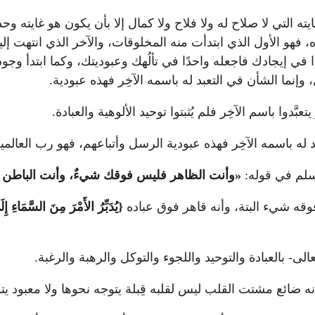
 التي لا صلاح له ولا فلاح ولا كمال إلا بأن يكون هو غايته وحده
 فهو الأول الذي ابتدأت منه المخلوقات، والآخر الذي انتهت إليه
دًا في إيجادك فاجعله واحدًا في تألُهك وعبوديتك، وكما ابتدأ و
ل، وإنما الشأن في التعبد له باسمه الآخِر فهذه عبودية.
بَّدوا باسم الآخِر فلم يُثبتوا توحيد الألوهية والعبادة.
عبد له باسمه الآخِر فهذه عبودية الرسل وأتباعهم، فهو رب العال
وسلم في قوله:
«وأنت الظاهر فليس فوقك شيءٌ، وأنت الباطن
وقه شيء البتة، وأنه قاهر فوق عباده
{يُدَبِّرُ الأَمْرَ مِنَ السَّمَاءِ إِل
ى- بالعبادة والتوحيد واللجوء والتوكل والرهبة والرغبة.
 فإنه ضائع مشتت القلب ليس لقلبه قِبلة يتوجه نحوها ولا معبود ي