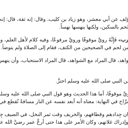
لف عن أبي معشر، وهو زياد بن كليب، وقال: إنه ثقة، قال: إن
م بالسكين، ولكنها ينهسها نهساً.
رب»
فَإِنَّهُ رويَّ موقوفًا ورويَّ مرفوعًا، وفيه كلام لأهل العلم،
من لحم في الصحيحين من الكتف، فقام إلى الصلاة ولم يتوضأ.
هد، قال المراد مع الشواهد، قال المراد الاستحباب، وأن ينه
لنبي صلى الله عليه وسلم احتزَّ.
يَّ موقوفًا، أما هذا الحديث وهو قول النبي صلى الله عليه وسل
َّاح في النهاية: معناه أنه أبعد نفسه عن النار مسافةً تُقطع
وان جِدادهم وقطافهم، والخريف وقت ثمر النخل، في الصيف جِذا
دراك غلاتهم، وكان الأمر على هذا حتى أرخَّ عمر رضيَّ الله عن