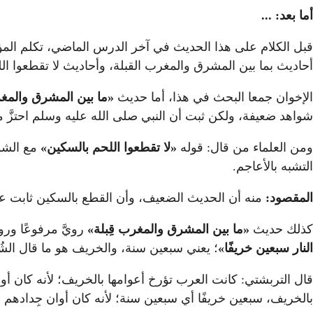
أما بعد: ...
قبل الكلام على هذا الحديث في آخر الدرس الماضي، تكلم المؤ
أحاديث بما بين المشرق والمغرب القبلة، وأحاديث لا تقطعوا اللح
الإخوان جمعا البحث في هذا، أما حديث
«ما بين المشرق والمغ
شواهد ضعيفة، ولكن ثبت أن النبي صلى الله عليه وسلم احتزَّ 
ومن العلماء من قال: قوله
«لا تقطعوا اللحم بالسكين»
مع الشوا
التشبه بالأعاجم.
المقصود:
منه أن الحديث الضعيف، وأن القطع بالسكين ثابت عن ا
كذلك حديث
«ما بين المشرق والمغرب قِبلة»
رويَّ مرفوعًا ورو
النار سبعين خريفًا
»
؛ يعني سبعين سنة، والخريف هو ما قال الشُر
قال التربشتي: كانت العرب تؤرخ أعوامها بالخريف؛ لأنه كان أ
بالخريف، سبعين خريفًا أي سبعين سنة؛ لأنه كان أوان جِدادهم وإ