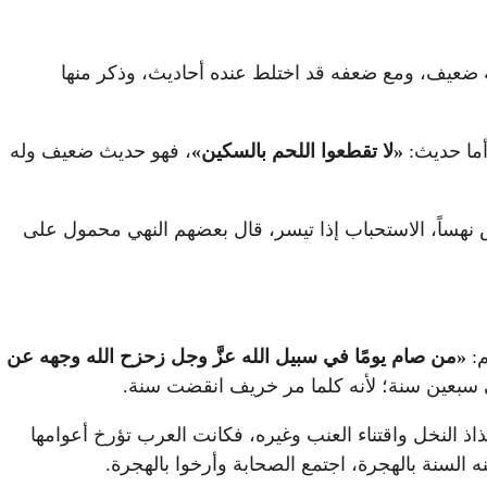
ه ضعيف، ومع ضعفه قد اختلط عنده أحاديث، وذكر منها
 وأما حديث:
«لا تقطعوا اللحم بالسكين»
، فهو حديث ضعيف وله
س نهساً، الاستحباب إذا تيسر، قال بعضهم النهي محمول على
م:
«
من صام يومًا في سبيل الله عزَّ وجل زحزح الله وجهه عن
 في سبعين سنة؛ لأنه كلما مر خريف انقضت سنة.
ذ النخل واقتناء العنب وغيره، فكانت العرب تؤرخ أعوامها
ه السنة بالهجرة، اجتمع الصحابة وأرخوا بالهجرة.