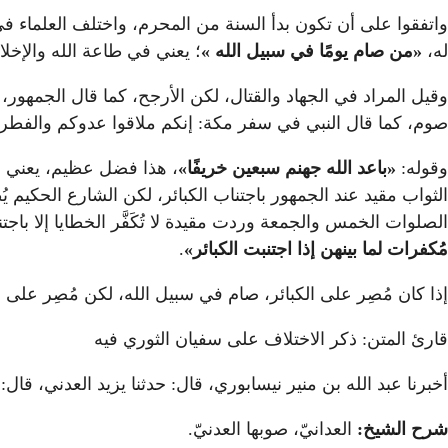
واتفقوا على أن تكون بدأ السنة من المحرم، واختلف العلماء ف
له،
«
من صام يومًا في سبيل الله
»
؛ يعني في طاعة الله والإخل
وقيل المراد في الجهاد والقتال، لكن الأرجح، كما قال الجمهور، ه
صوم، كما قال النبي في سفر مكة: إنكم ملاقوا عدوكم والفطر أ
وقوله:
«باعد الله جهنم سبعين خريفًا»
، هذا فضل عظيم، يعني هذا
الثواب مقيد عند الجمهور باجتناب الكبائر، لكن الشارع الحكي
الصلوات الخمس والجمعة وردت مقيدة لا تُكَفَّر الخطايا إلا باجت
مُكفرات لما بينهن إذا اجتنبت الكبائر»
.
إذا كان مُصِر على الكبائر، صام في سبيل الله، لكن مُصِر على ا
قارئ المتن: ذكر الاختلاف على سفيان الثوري فيه
أخبرنا عبد الله بن منير نيسابوري، قال: حدثنا يزيد العدني، قا
شرح الشيخ:
العدانيّ، صوبها العدنيّ.