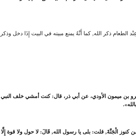
الطعام ذكر الله, كما أَنَّهُ يمنع مبيته في البيت إِذَا دخل وذكر
 عمرو بن ميمون الأودي، عن أبي ذر، قال: كنت أمشي خلف النبي
لله».
ن كنوز الْجَنَّةَ, قلت: بلى يا رسول الله, قَالَ: لا حول ولا قوة إِلَّا