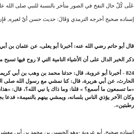
عَلَى كُلّ حال النفخ في الصور متأخر بالنسبة للنبي صلى الله ع
إسناده صحيح أخرجه الترمذي وَقَالَ: حديث حسن أيْ لغيره, فَإِن عطية ال
قال أبو حاتم رضي الله عنه: أخبرنا أبو يعلى، عن عثمان بن أبي ش
ذكر الخبر الدال على أن الأشياء النامية التي لا روح فيها تسبح 
824 - أخبرنا أبو عروبة، قال: حدثنا محمد بن وهب بن أبي كر
الحارث، عن أبي هريرة، قال: كنا نمشي مع رسول الله صلى الله 
«ما تسمعون ما أسمع؟ » قلنا: وما ذاك يا نبي الله؟، قال: «هذا
وكان الآخر يؤذي الناس بلسانه، ويمشي بينهم بالنميمة» فدعا ب
رطبتين».
إسناده صحيح. أبو عروبة -وهو الحسين بن محمد بن أبي معشر ال