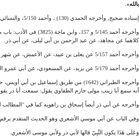
بالله»
.
إسناده صحيح, وأخرجه الحمدي (130) ، وأحمد 5/150، والنسائي في "عمل اليوم والليلة" (14) من طريق ابن المقرىء، ثلاثتهم عن سفيان بن عيينة، بهذا الإسناد.
كلاهما عن مجاهد، عن عبد الرحمن بن أبي ليلى، عن أبي ذر.
وأخرجه أحمد 5/157 عن يعلى بن عبيد، عن الأعمش، عن شهر بن حوشب، عن عبد الرحمن بن غنم، عن أبي ذر.
وأخرجه أحمد 5/179 عن يزيد، عن المسعودي، عن أبي عمرو الشامي، عن عبيد بن الخشخاش، عن أبي ذر.
وأخرجه الطبراني (1642) من طريق إسماعيل 
أنه سمع أبا زينب مولى حازم الطفاوي يقول: سمعت أبا در يقو
وأخرجه عن أبي ذر أيضاً إسحاق بن راهويه كما في "المطالب العالية"
وفي الباب عن أبي موسي الأشعري وهو الحديث المتقدم برقم (804)
وَعَلَى هَذَا يكون النَّبِيّ قالها لأبي ذر ولأبي موسى الأشعري.