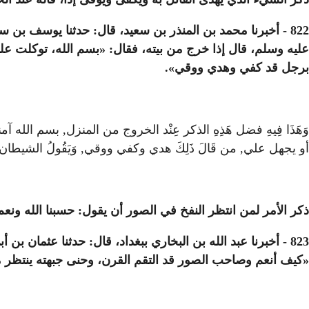
822 - أخبرنا محمد بن المنذر بن سعيد، قال: حدثنا يوسف ب
عليه وسلم، قال إذا خرج من بيته، فقال: «بسم الله، توكلت عل
برجل قد كفي وهدي ووقي».
وَهَذَا فِيهِ فضل هَذِهِ الذكر عِنْد الخروج من المنزل, بسم الله آم
أو يجهل علي, من قَالَ ذَلِكَ هدي وكفي ووقي, وَيَقُولُ الشيطان 
ذكر الأمر لمن انتظر النفخ في الصور أن يقول: حسبنا الله ونعم
823 - أخبرنا عبد الله بن البخاري ببغداد، قال: حدثنا عثما
«كيف أنعم وصاحب الصور قد التقم القرن، وحنى جبهته ينتظر متى 