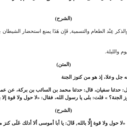
(الشرح)
 عِنْد الطعام والتسمية, فَإِن هَذَا يمنع استحضار الشيطان عِنْد 
 والليلة.
(المتن)
ه جل وعلا، إذ هو من كنوز الجنة
ر، قال: حدثنا سفيان، قال: حدثنا محمد بن السائب بن بركة، عن
 الجنة؟ » قلت: بلى يا رسول الله، فقال: «لا حول ولا قوة إلا با
(الشرح)
«لا حول ولا قوة إِلَّا بالله, قَالَ: يا أبا أموسى ألا أدلك عَلَى كنز م