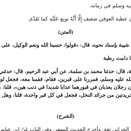
ليه وسلم في زمانه.
عوفي ضعيف إِلَّا أَنَّهُ توبع عَلَيْهِ كما تَقَدَّمَ.
(المتن)
يبة بإسناد نحوه، قال: «قولوا: حسبنا الله ونعم الوكيل، على ال
ما دامت رطبة
يمة، قال: حدثنا محمد بن سلمة، عن أبي عبد الرحيم، قال: حدثن
عليه وسلم، فمررنا على قبرين، فقام، فقمنا معه، فجعل لونه ي
ن رجلان يعذبان في قبورهما عذابا شديدا في ذنب هين»، قلنا: مم
جريدتين من جرائد النخل، فجعل في كل قبر واحدة، قلنا: وهل ين
(الشرح)
حراني ثقة, وأخرج الحديث البيهقي وفي الباب عَنْ ابن عباس 