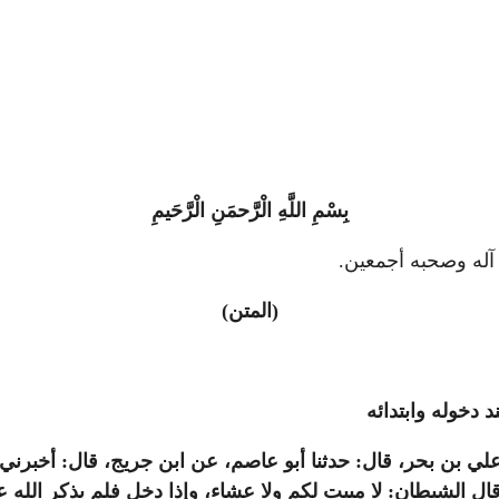
بِسْمِ اللَّهِ الْرَّحمَنِ الْرَّحَيمِ
لَى آله وصحبه أجمعين.
(المتن)
 دخوله وابتدائه
ن علي بن بحر، قال: حدثنا أبو عاصم، عن ابن جريج، قال: أخبرني 
ال الشيطان: لا مبيت لكم ولا عشاء، وإذا دخل فلم يذكر الله عن