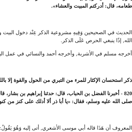
طعامه، قال: أدركتم المبيت والعشاء».
الحديث في الصحيحين وَفِيهِ مشروعية الذكر عِنْد دخول البيت والذكر
الله, إذًا ينبغي الحرص عَلَى الذكر.
أخرجه مسلم في الأشربة, وأخرجه أحمد والنسائي في عمل اليوم
ذكر استحسان الإكثار للمرء من التبري من الحول والقوة إلا بالل
820 - أخبرنا الفضل بن الحباب، قال: حدثنا إبراهيم بن بشا
صلى الله عليه وسلم، فقال: «يا أبا ذر ألا أدلك على كنز من كنوز
المعروف أن هَذَا قاله أبي موسى الأشعري, أتى إليه وَهُوَ يَقُولُ: