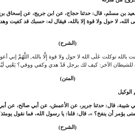
ن سعيد بن مسلم، قال: حدثنا حجاج، عن ابن جريج، عن إسحاق بن
ى الله، لا حول ولا قوة إلا بالله، فيقال له: حسبك قد كفيت 
(الشرح)
نت بالله توكلت عَلَى الله لا حول ولا قوة إِلَّا بالله, اللَّهُمَّ
للشيطان الآخر: كيف لك برجل قَدْ هدي وكفي ووقي؟ يَعْنِي لَيْسَ
(المتن)
 الوكيل
ن بن أبي شيبة، قال: حدثنا جرير، عن الأعمش، عن أبي صالح، عن
يؤمر أن ينفخ؟ »، قال: قلنا: يا رسول الله، فما نقول يومئذ؟،
(الشرح)