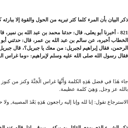
ذكر البيان بأن المرء كلما كثر تبريه من الحول والقوة إلا ببارئه
821 - أخبرنا أبو يعلى، قال: حدثنا محمد بن عبد الله بن نمير
الخطاب أخبره، عن سالم بن عبد الله بن عمر، قال: حدثني أبو
الرحمن، فقال إبراهيم لجبريل: من معك يا جبريل؟، قال جبريل:
فقال رسول الله صلى الله عليه وسلم لإبراهيم: «وما غراس الجنة؟
جاء هَذَا في فضل هَذِهِ الكلمة وَأَنَّهَا غراس الْجَنَّةَ وكنز من كنوز 
بالله عز وجل, وَهِيَ كلمة عظيمة.
الاسترجاع تقول: إنا لله وإنا إليه راجعون هَذِهِ بَعْدَ المصيبة, ولا ح
ذكر الشيء الذي يهدى القائل به ويكفى ويوقى إذا، قاله عند ال