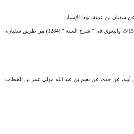
وأخرجه أحمد 5/145 و 157، وابن ماجة (3825) فى الأدب: باب ما جاء فى لا حول ولا قوة إلا بالله، من طريق الأعمش، وأحمد 5/156، والبغوي فى " شرح السنة " (1284) من طريق سفيان،
ريم، عن أبيه، عن جده، عن نعيم بن عبد الله مولى عمر بن الخطاب