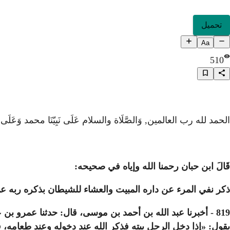
تحميل
Aa
510
الحمد لله رب العالمين, وَالصَّلَاة والسلام عَلَى نَبِيّنَا محمد وَعَ
قَالَ ابن حبان رحمنا الله وإياه في صحيحه:
ذكر نفي المرء عن داره المبيت والعشاء للشيطان بذكره ربه عند
819 - أخبرنا عبد الله بن أحمد بن موسى، قال: حدثنا عمرو ب
يقول: «إذا دخل الرجل بيته فذكر الله عند دخوله وعند طعامه، ق