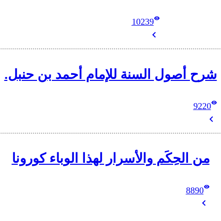
10239
شرح أصول السنة للإمام أحمد بن حنبل.
9220
من الحِكَم والأسرار لهذا الوباء كورونا
8890