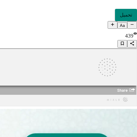
تحميل
Aa
439