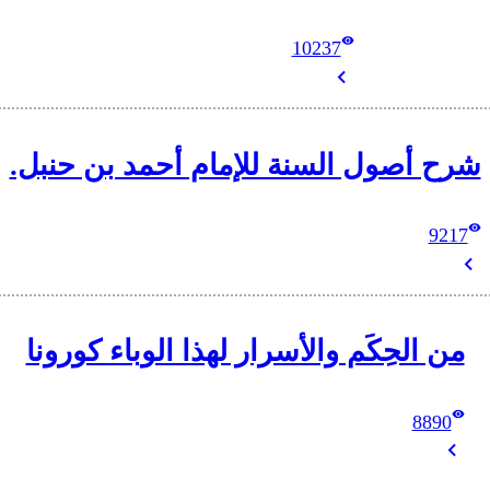
10237
شرح أصول السنة للإمام أحمد بن حنبل.
9217
من الحِكَم والأسرار لهذا الوباء كورونا
8890