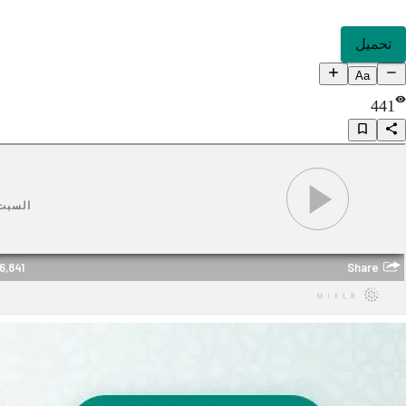
تحميل
Aa
441