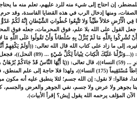
 للمضطر، إن احتاج إلى شيء منه للرد عليهم، تعلم منه ما يحتاج
الصفات، ومنها إدخال الرب في هذه القضايا الفاسدة، وقد حرم 
طان، والله تعالى جعل القول على الله بلا علم، فوق المحرمات، جعله فوق ال
 على كتاب الله قال الله تعالى: ((أَوَلَمْ يَكْفِهِمْ أَنَّا أَنْزَلْنا عَلَ
لِقَوْمٍ يُؤْمِنُونَ (51) العنكبوت))، فالكتاب في
نُورًا مُبِينًا (174)
وَاعْتَصَمُوا بِهِ فَسَيُدْخِلُهُمْ فِي رَحْمَةٍ مِنْهُ وَفَضْلٍ وَيَهْدِيهِمْ إِلَيْهِ صِ
قالوا: لا نقول: إن الله جسم؛ لئلا ينطبق عليه أنه مكون من ج
ا بجوهر ولا عرض ولا جسم، نفي الجوهر والعرض والجسم، كل ه
الآن المؤلف يرحمه الله يقول إيش؟ إقرأ الأبيات).