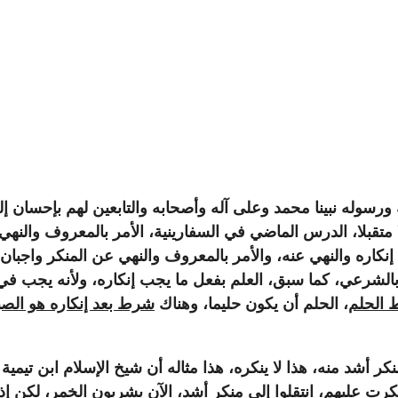
ه ورسوله
نبينا
محمد وعلى آله وأصحابه والتابعين لهم بإحسان إلى يو
لا متقبلا، الدرس الماضي في السفارينية، الأمر بالمعروف والن
كاره والنهي عنه، والأمر بالمعروف والنهي عن المنكر واجبان 
الشرعي، كما سبق، العلم بفعل ما يجب إنكاره، ولأنه يجب في 
الحلم
، الحلم أن يكون حليما، وهناك
شرط بعد إنكاره هو الصب
 أشد منه، هذا لا ينكره، هذا مثاله أن شيخ الإسلام ابن تيمية
أنكرت عليهم، انتقلوا إلى منكر أشد، الآن يشربون الخمر، لكن 