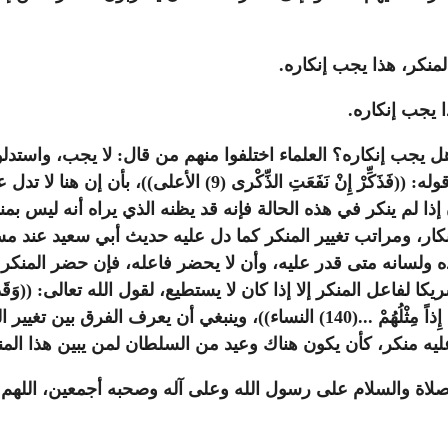
المنكر، هذا يجب إنكاره.
ا يجب إنكاره.
إذا تغيرت الحال قد يزول المنكر، وأجيب عن قوله: ((فَذَكِّرْ 
ين، ولأن إذا لم ينكر في هذه الحالة فإنه قد يظنه الذي يراه أنه لي
ه ولسانه متى قدر عليه، وأن لا يحضر فاعله، فإن حضر المنكر ك
كر إلا إذا كان لا يستطيع، لقول الله تعالى: ((وَقَدْ نَزَّلَ عَلَيْكُمْ
وَيُسْتَهْزَأُ بِها فَلا تَقْعُدُوا مَعَهُمْ حَتَّى يَخُوضُوا فِي حَدِيثٍ غَيْرِهِ إِنَّكُمْ إِ
 عليه منكر، كأن يكون هناك وعيد من السلطان لمن يبين هذا الم
لصلاة والسلام على رسول الله وعلى آله وصحبه أجمعين، اللهم ا