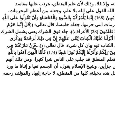
ه، وإلا فلا، وذلك لأن علم المنطق، يترتب عليها مفاسد
الله القول على الله بلا علم، وجعله من أعظم المحرمات،
وأنه من إرادة الشيطان، قال الله تعالى: ((يا أَيُّهَا النَّاسُ كُلُوا مِمَّا فِي الْأَرْضِ حَلالاً طَيِّباً وَلا تَتَّبِعُوا خُطُواتِ الشَّيْطانِ إِنَّهُ لَكُمْ عَدُوٌّ مُبِينٌ (168) إِنَّما يَأْمُرُكُمْ بِالسُّوءِ وَالْفَحْشاءِ وَأَنْ تَقُولُوا عَلَى اللَّهِ
محرمات التي حرمها، جعله خامسا، قال تعالى: ((قُلْ إِنَّما حَرَّمَ
رَبِّيَ الْفَواحِشَ مَا ظَهَرَ مِنْها وَما بَطَنَ وَالْإِثْمَ وَالْبَغْيَ بِغَيْرِ الْحَقِّ وَأَنْ تُشْرِكُوا بِاللَّهِ مَا لَمْ يُنَزِّلْ بِهِ سُلْطاناً وَأَنْ تَقُولُوا عَلَى اللَّهِ مَا لا تَعْلَمُونَ (33) الأعراف))، جاء فوق الشرك يعني يشمل الشرك
يْكَ الْكِتابَ يُتْلى عَلَيْهِمْ إِنَّ فِي ذلِكَ لَرَحْمَةً وَذِكْرى
ه الكفاية، وقال تعالى: ((...وَنَزَّلْنا عَلَيْكَ الْكِتابَ تِبْياناً لِكُلِّ شَيْءٍ ... (89) النحل))، فجعل الكتاب فيه بيان كل شيء، قال تعالى: ((...فَإِنْ تَنازَعْتُمْ فِي
فَأَمَّا الَّذِينَ آمَنُوا بِاللَّهِ
راطاً مُسْتَقِيماً (175) النساء))، ولهذا فلا حاجة إلى علم المنطق، فعلم المنطق قد جلب على الناس شرا كثيرا، ومن ذلك أنهم
زأين، وشيخ الإسلام يقول: أن الجسم نفيا و إثباتا ما ورد
ذه دخيلة، كلها من المنطق، لا حاجة إليها، والمؤلف رحمه