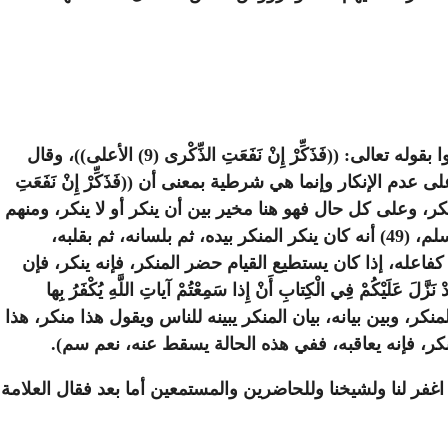
الحالة الرابعة: أن يعلم أنه يزول المنكر، ويحدث منكر مماثل، هل يجب إنكاره؟ العلماء اختلفوا منهم من قال: لا يجب، واستدلوا بقوله تعالى: ((فَذَكِّرْ إِنْ نَفَعَتِ الذِّكْرى (9) الأعلى))، وقال
إِنْ نَفَعَتِ الذِّكْرى (9) الأعلى))، بأن إن هنا لا تدل على عدم الإنكار وإنما هي شرطية بمعنى أن ((فَذَكِّرْ إِنْ نَفَعَتِ
س بمنكر، وعلى كل حال فهو هنا مخير بين أن ينكر أو لا ينكر، ومنهم
من قال ينكر لأنه قد تتغير الحال، ولعموم الأدلة، أدلة وجوب الإنكار، ومراتب تغيير المنكر كما دل عليه حديث أبي سعيد عند مسلم، (49) أنه كان ينكر المنكر بيده، ثم بلسانه، ثم بقلبه،
فاعله، إذا كان يستطيع القيام حضر المنكر، فإنه ينكر، فإن
 فِي الْكِتابِ أَنْ إِذا سَمِعْتُمْ آياتِ اللَّهِ يُكْفَرُ بِها
ذاً مِثْلُهُمْ ...(140) النساء))، وينبغي أن يعرف الفرق بين تغيير المنكر، وبين بيانه، بيان المنكر يبينه للناس ويقول هذا منكر، هذا
نكر، فإنه يعاقبه، ففي هذه الحالة يسقط عنه، نعم سم).
غفر لنا ولشيخنا وللحاضرين والمستمعين أما بعد فقال العلامة