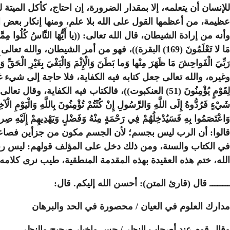
للإنسان أن يتعلمه، إلا بمقدار الضرورة، إن احتاج، كأكل الميتة
عظيمة، من أعظمها القول على الله بلا علم، ومنها إنكار بعض 
مَا لا تَعْلَمُونَ (169) البقرة))، فهو من أمر الشي
وغيره، والله تعالى جعل كتابه فيه الكفاية، فلا حاجة إلى شيء غيره، إلى ما زاد
شَيْءٍ فَرُدُّوهُ إِلَى اللَّهِ وَالرَّسُولِ إِنْ كُنْتُمْ تُؤْمِنُونَ بِاللَّهِ وَالْيَوْمِ الْآخِرِ ... (59) النساء))، قال تعالى: ((يَا أَيُّهَا النَّاسُ قَدْ جَاءَكُمْ بُرْهَانٌ مِنْ رَبِّكُمْ وَأَنْزَلْنَا إِلَيْكُمْ 
قالوا: أن الرب ليس بجسم؛ لأن الجسم مكون من جزأين فصاعدا، ف
في الكتاب والسنة، ومن ذلك دخل على المؤلف قولهم: ليس ربن
الله، ختم هذه العقيدة بهذه المقدمة المنطقية، طيب نرى كلامه 
ــــــــ قال (قارئ المتن): أحسن الله إليكم. قال:
مدارك العلوم في العيان / محصورة في الحد والبرهان
وقال قوم عند أصحاب النظر / حس وإخبار صحيح والنظر