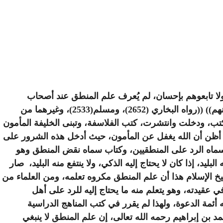
ولا تابعوهم بإحسان، لم يُعرف علم المنطق عند أصحاب
القرون الثلاثة الذين جاءت النصوص في فضلهم، قال صلى الله عليه وسلم: ((خير الناس قرني، ثم الذين يلونهم، ثم الذين يلونهم)) ((رواه البخاري (2652)، ومسلم(2533)، وغيرهما من
كتب، ودخلت وانتشرت، كتب الفلاسفة، وتبنى الخليفة المأمون
 أظن أن الله يغفل عن المأمون، حيث أدخل هذه الشرور على
ر سماه الرد على المنطقيين، وكتاب سماه نقض المنطق وهو
البليد، إذا كان
لا يحتاج إليه الذكي، ولا ينتفع منه البليد، صار
شيخ الإسلام هذا أن علم المنطق مكروه تعلمه، ومن العلماء من
 عقيدته، وهو يتعلم منه ما يحتاج إليه للرد على أهل
 أئمة الدعوة، ولهذا لم يقرر في كتب المناهج الدراسية
 بن إبراهيم رحمه الله تعالى، إن علم المنطق لا ينبغي