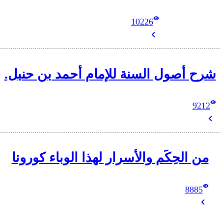
10226
شرح أصول السنة للإمام أحمد بن حنبل.
9212
من الحِكَم والأسرار لهذا الوباء كورونا
8885