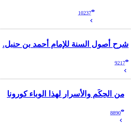
10237
شرح أصول السنة للإمام أحمد بن حنبل.
9217
من الحِكَم والأسرار لهذا الوباء كورونا
8890