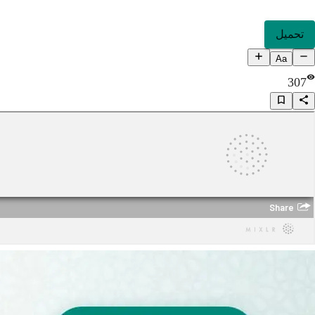
تحميل
Aa
307