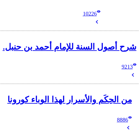
10226
شرح أصول السنة للإمام أحمد بن حنبل.
9213
من الحِكَم والأسرار لهذا الوباء كورونا
8886