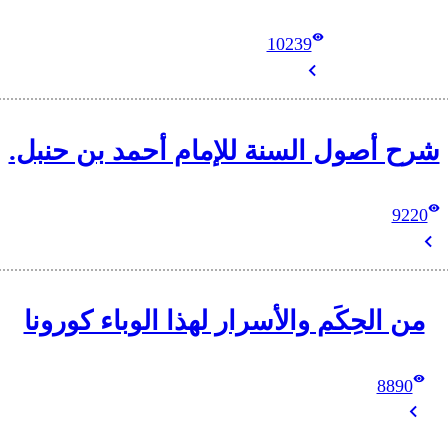
10239
شرح أصول السنة للإمام أحمد بن حنبل.
9220
من الحِكَم والأسرار لهذا الوباء كورونا
8890