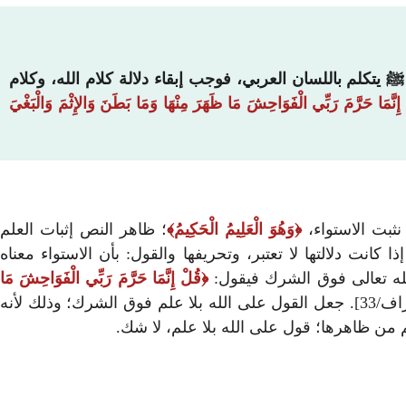
 يتكلم باللسان العربي، فوجب إبقاء دلالة كلام الله، وكلام
إِنَّمَا حَرَّمَ رَبِّي الْفَوَاحِشَ مَا ظَهَرَ مِنْهَا وَمَا بَطَنَ وَالإِثْمَ وَالْبَغْيَ
نثبت الاستواء،
وَهُوَ الْعَلِيمُ الْحَكِيمُ
؛ ظاهر النص إثبات العلم
 كانت دلالتها لا تعتبر، وتحريفها والقول: بأن الاستواء معناه
الله تعالى فوق الشرك فيقول:
قُلْ إِنَّمَا حَرَّمَ رَبِّي الْفَوَاحِشَ مَا
[الأعراف/33]. جعل القول على الله بلا علم فوق الشرك؛ وذلك لأنه
م من ظاهرها؛ قول على الله بلا علم، لا شك.