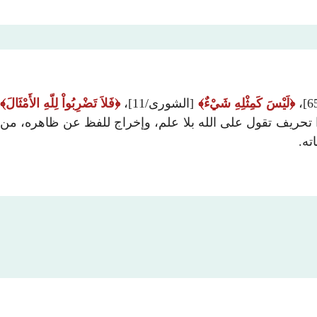
لَيْسَ كَمِثْلِهِ شَيْءٌ
[الشورى/11]،
فَلاَ تَضْرِبُواْ لِلّهِ الأَمْثَالَ
درة؛ هذا تحريف تقول على الله بلا علم، وإخراج للفظ عن ظاهره، من
ته.