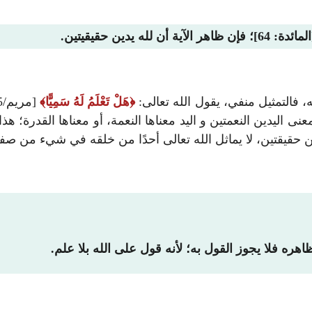
: 64]؛ فإن ظاهر الآية أن لله يدين حقيقيتين.
 فالتمثيل منفي، يقول الله تعالى:
هَلْ تَعْلَمُ لَهُ سَمِيًّا
[مريم/65]،
: بأن معنى اليدين النعمتين و اليد معناها النعمة، أو معناها الق
 حقيقتين، لا يماثل الله تعالى أحدًا من خلقه في شيء من صفا
اهره فلا يجوز القول به؛ لأنه قول على الله بلا علم.