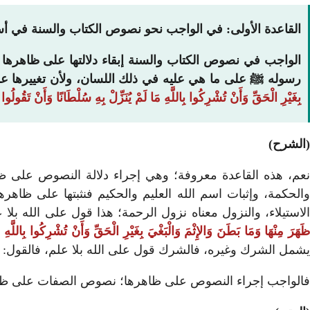
القاعدة الأولى: في الواجب نحو نصوص الكتاب والسنة في أس
الواجب في نصوص الكتاب والسنة إبقاء دلالتها على ظاهرها من
رسوله ﷺ على ما هي عليه في ذلك اللسان، ولأن تغييرها عن 
بِغَيْرِ الْحَقِّ وَأَنْ تُشْرِكُوا بِاللَّهِ مَا لَمْ يُنَزِّلْ بِهِ سُلْطَانًا وَأَنْ تَقُولُو
(الشرح)
عم، هذه القاعدة معروفة؛ وهي إجراء دلالة النصوص على ظ
والحكمة، وإثبات اسم الله العليم والحكيم فنثبتها على ظاهرها؛ 
الاستيلاء، والنزول معناه نزول الرحمة؛ هذا قول على الله بلا
َهَرَ مِنْهَا وَمَا بَطَنَ وَالإِثْمَ وَالْبَغْيَ بِغَيْرِ الْحَقِّ وَأَنْ تُشْرِكُوا بِاللَّهِ 
يشمل الشرك وغيره، فالشرك قول على الله بلا علم، فالقول: بأن
فالواجب إجراء النصوص على ظاهرها؛ نصوص الصفات على ظاهر