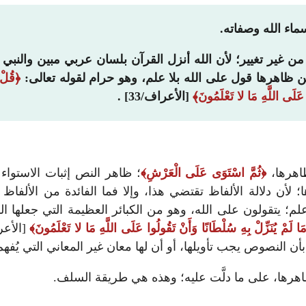
ماء الله وصفاته.
 غير تغيير؛ لأن الله أنزل القرآن بلسان عربي مبين والنبي ﷺ
ظاهرها قول على الله بلا علم، وهو حرام لقوله تعالى:
قُلْ 
ا عَلَى اللَّهِ مَا لا تَعْلَمُونَ
[الأعراف/33] .
اهرها،
ثُمَّ اسْتَوَى عَلَى الْعَرْشِ
؛ ظاهر النص إثبات الاستواء 
لأن دلالة الألفاظ تقتضي هذا، وإلا فما الفائدة من الألفاظ إذا
 علم؛ يتقولون على الله، وهو من الكبائر العظيمة التي جعلها 
مَا لَمْ يُنَزِّلْ بِهِ سُلْطَانًا وَأَنْ تَقُولُوا عَلَى اللَّهِ مَا لا تَعْلَمُونَ
 النصوص يجب تأويلها، أو أن لها معان غير المعاني التي يُفه
ها، على ما دلَّت عليه؛ وهذه هي طريقة السلف.