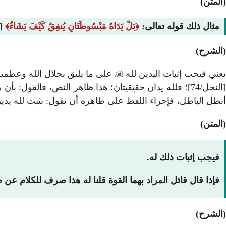
(المتن)
مثال ذلك قوله تعالى:
بَلْ يَدَاهُ مَبْسُوطَتَانِ يُنفِقُ كَيْفَ يَشَاءُ
[المائدة
(الشرح)
عني فيجب إثبات اليدين لله

على ما يليق بجلال الله وعظمته،
[النحل/74]؛ فلله يدان حقيقيتان؛ هذا ظاهر النص، فالقول
أبطل الباطل، فإجراء اللفظ على ظاهره أن نقول: نثبت لله يدين
(المتن)
فيجب إثبات ذلك له.
فإذا قال قائل المراد بهما القوة قلنا له هذا صرف للكلام عن ظ
(الشرح)