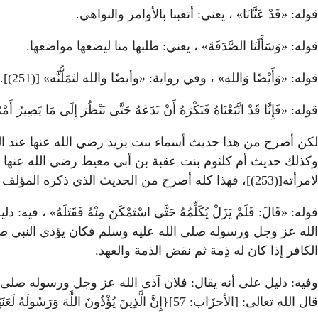
قوله: «قَدْ عَنَّانَا» ، يعني: أتعبنا بالأوامر والنواهي.
قوله: «وَسَأَلَنَا الصَّدَقَةَ» ، يعني: طلبها منا ليضعها مواضعها.
قوله: «وَأَيْضًا وَاللهِ» ، وفي رواية: «وأيضًا والله لتَمَلُّنَّه» [(251)].
قوله: «فَإِنَّا قَدْ اتَّبَعْنَاهُ فَنَكْرَهُ أَنْ نَدَعَهُ حَتَّى نَنْظُرَ إِلَى مَا يَص
وكذلك حديث أم كلثوم بنت عقبة بن أبي معيط رضي الله عنها 
لامرأته[(253)]، فهذا كله أصرح من الحديث الذي ذكره المؤلف رحمه الله؛ لأن قوله: «قَدْ عَنَّانَا» ، قد يقال: إنه ليس فيه كذب وإنه من باب التورية.
قوله: «قَالَ: فَلَمْ يَزَلْ يُكَلِّمُهُ حَتَّى اسْتَمْكَنَ مِنْهُ 
الله عز وجل ورسوله صلى الله عليه وسلم فكان يؤذي النبي صلى
الكافر إذا كان له ذِمة ثم نقض الذمة والعهد.
وفيه: دليل على أنه يقال: فلان آذى الله عز وجل ورسوله صلى ا
قال الله تعالى: [الأحزَاب: 57]{إِنَّ الَّذِينَ يُؤْذُونَ اللَّهَ وَرَسُولَهُ لَعَنَهُمُ اللَّهُ فِي الدُّنْيَا وَالآخِرَةِ وَأَعَدَّ لَهُمْ عَذَابًا مُهِيناً *}، فيكون هذا فيه أذى.