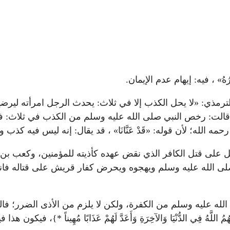
ِيرُ أَمْرُهُ» ، فيه: إيهام عدم الإيمان.
قالت: رخص النبي صلى الله عليه وسلم من الكذب في ثلاث: ف
فَقَتَلَهُ» ، فيه: دليل على قتل الكافر الذي نقض عهده كأذيته للمؤم
 الله عليه وسلم ويهجوه ويحرض كفار قريش على قتاله فانتقض 
لله عليه وسلم من الكفرة، ولكن لا يلزم من الأذى الضرر؛ فال