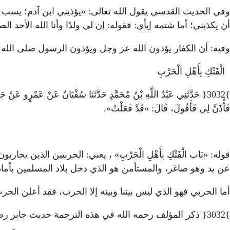
أن يكذبني؛ أما شتمه إيأي: فقوله: إن لي ولدًا وأنا الله الأحد الصمد لم ألد ولم أولد ولم يكن لي كفو
وفيه: أن الكفار يؤذون الله عز وجل ويؤذون الرسول صلى الله 
الْفَتْكِ بِأَهْلِ الْحَرْبِ
}3032{ حَدَّثَنِي عَبْدُ اللَّهِ بْنُ مُحَمَّدٍ حَدَّثَنَا سُفْيَانُ عَنْ عَمْرٍ
فَأْذَنْ لِي فَأَقُولَ، قَالَ: «قَدْ فَعَلْتُ».
قوله: «بَاب الْفَتْكِ بِأَهْلِ الْحَرْبِ» ، يعني: الحربيين الذي
عن يد وهو صاغر، والمستأمن هو الذي دخل بلاد المسلمين بأمان؛ فه
أما الحربي فهو الذي ليس بيننا وبينه إلا الحرب، فقد أعلن الحر
}3032{ ذكر المؤلف رحمه الله في هذه الترجمة حديث جابر رضي الله عنه أيضًا في قصة قتل كعب بن الأشرف.