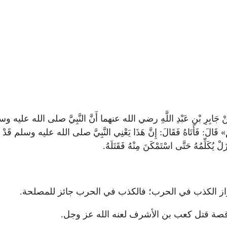
 دِينَارٍ عَنْ جَابِرِ بْنِ عَبْدِ اللَّهِ رضي الله عنهما أَنَّ النَّبِيَّ صلى الله عليه 
 قَالَ: فَأَتَاهُ فَقَالَ: إِنَّ هَذَا يَعْنِي النَّبِيَّ صلى الله عليه وسلم قَدْ عَنَّانَا، و
زَلْ يُكَلِّمُهُ حَتَّى اسْتَمْكَنَ مِنْهُ فَقَتَلَهُ.
يان جواز الكذب في الحرب؛ فالكذب في الحرب جائز للمصلحة.