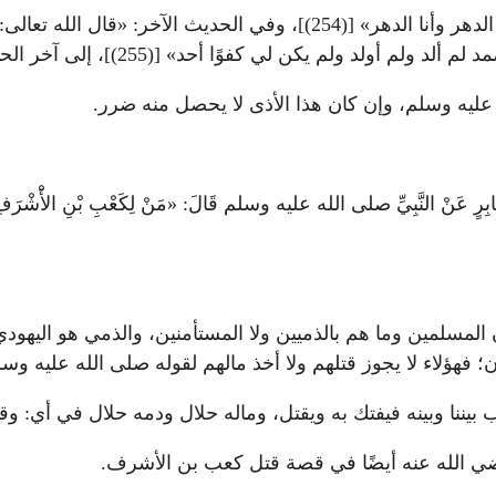
وفي الحديث القدسي يقول الله تعالى: «يؤذيني ابن آدم؛ يسب الدهر وأنا ا
ًا أحد» [(255)]، إلى آخر الحديث القدسي، وهذا فيه أن السب يسمى شتمًا.
عليه وسلم، وإن كان هذا الأذى لا يحصل منه ضرر.
و عَنْ جَابِرٍ عَنْ النَّبِيِّ صلى الله عليه وسلم قَالَ: «مَنْ لِكَعْبِ بْنِ الأَْشْرَفِ؟
ن يحاربون المسلمين وما هم بالذميين ولا المستأمنين، والذمي هو ا
ؤلاء لا يجوز قتلهم ولا أخذ مالهم لقوله صلى الله عليه وسلم: «م
ب بيننا وبينه فيفتك به ويقتل، وماله حلال ودمه حلال في أي: و