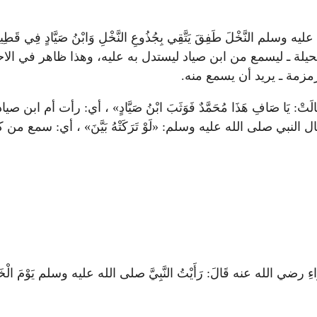
لله عليه وسلم النَّخْلَ طَفِقَ يَتَّقِي بِجُذُوعِ النَّخْلِ وَابْنُ صَيَّادٍ ف
لة ـ ليسمع من ابن صياد ليستدل به عليه، وهذا ظاهر في الاح
مزمة ـ يريد أن يسمع منه.
 فَقَالَتْ: يَا صَافِ هَذَا مُحَمَّدٌ فَوَثَبَ ابْنُ صَيَّادٍ» ، أي: رأ
بي صلى الله عليه وسلم: «لَوْ تَرَكَتْهُ بَيَّنَ» ، أي: سمع 
َ عَنْ الْبَرَاءِ رضي الله عنه قَالَ: رَأَيْتُ النَّبِيَّ صلى الله عليه وسلم يَوْمَ الْخَن