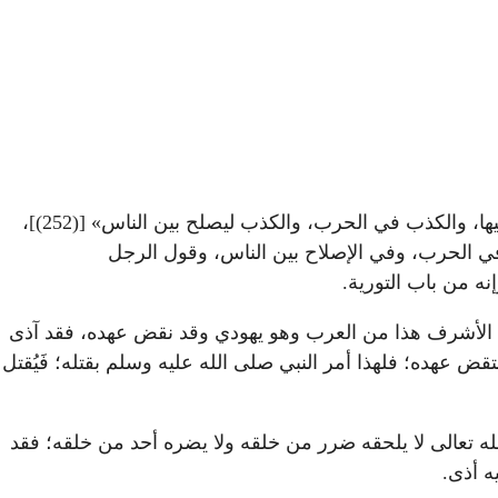
لكن أصرح من هذا حديث أسماء بنت يزيد رضي الله عنها عند الترمذي: «لا يحل الكذب إلا في ثلاث: يحدث الرجل امرأته ليرضيها، والكذب في الحرب، والكذب ليصلح بين الناس» [(252)]،
ي الحرب، وفي الإصلاح بين الناس، وقول الرجل
نين، وكعب بن الأشرف هذا من العرب وهو يهودي وقد نقض عهده، فقد آذى
عهده؛ فلهذا أمر النبي صلى الله عليه وسلم بقتله؛ فَيُقتل
له تعالى لا يلحقه ضرر من خلقه ولا يضره أحد من خلقه؛ فقد