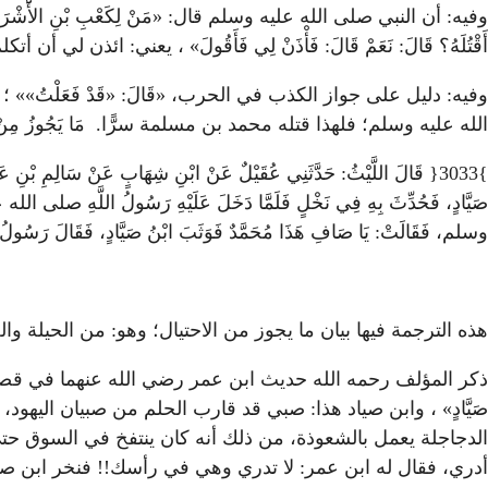
وفيه: أن النبي صلى الله عليه وسلم قال: «مَنْ لِكَعْبِ بْنِ الأَْشْر
أَقْتُلَهُ؟ قَالَ: نَعَمْ قَالَ: فَأْذَنْ لِي فَأَقُولَ» ، يعني: ائذن لي 
وفيه: دليل على جواز الكذب في الحرب، «قَالَ: «قَدْ فَعَلْتُ
الله عليه وسلم؛ فلهذا قتله محمد بن مسلمة سرًّا. مَا يَجُوزُ مِنْ الاِحْتِيَ
}3033{ قَالَ اللَّيْثُ: حَدَّثَنِي عُقَيْلٌ عَنْ ابْنِ شِهَابٍ عَنْ سَالِمِ بْ
صَيَّادٍ، فَحُدِّثَ بِهِ فِي نَخْلٍ فَلَمَّا دَخَلَ عَلَيْهِ رَسُولُ اللَّهِ صلى الله 
وسلم، فَقَالَتْ: يَا صَافِ هَذَا مُحَمَّدٌ فَوَثَبَ ابْنُ صَيَّادٍ، فَقَالَ رَسُول
هذه الترجمة فيها بيان ما يجوز من الاحتيال؛ وهو: من الحيلة 
ذكر المؤلف رحمه الله حديث ابن عمر رضي الله عنهما في قصة احتيال ال
صَيَّادٍ» ، وابن صياد هذا: صبي قد قارب الحلم من صبيان اليهو