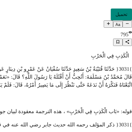
تحميل
Aa
795
الْكَذِبِ فِي الْحَرْبِ
}3031{ حَدَّثَنَا قُتَيْبَةُ بْنُ سَعِيدٍ حَدَّثَنَا سُفْيَانُ عَنْ عَمْرِو بْنِ
قَالَ مُحَمَّدُ بْنُ مَسْلَمَةَ: أَتُحِبُّ أَنْ أَقْتُلَهُ يَا رَسُولَ اللَّهِ؟ قَالَ: «نَعَمْ»
اتَّبَعْنَاهُ فَنَكْرَهُ أَنْ نَدَعَهُ حَتَّى نَنْظُرَ إِلَى مَا يَصِيرُ أَمْرُهُ، قَالَ: فَلَمْ يَ
قوله: «بَاب الْكَذِبِ فِي الْحَرْبِ» ، هذه الترجمة معقودة لب
}3031{ ذكر المؤلف رحمه الله حديث جابر رضي الله عنه في قصة قتل كعب بن الأشرف لعنه الله عز وجل.