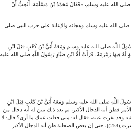
عليه وسلم، «فَقَالَ مُحَمَّدُ بْنُ مَسْلَمَةَ: أَتُحِبُّ أَنْ
بي صلى الله عليه وسلم وهجائه والإعانة على حرب النبي صلى
َقَ رَسُولُ اللَّهِ صلى الله عليه وسلم وَمَعَهُ أُبَيُّ بْنُ كَعْبٍ قِبَلَ ابْنِ
ٍ لَهُ فِيهَا رَمْرَمَةٌ، فَرَأَتْ أُمُّ ابْنِ صَيَّادٍ رَسُولَ اللَّهِ صلى الله عليه
 صلى الله عليه وسلم وَمَعَهُ أُبَيُّ بْنُ كَعْبٍ قِبَلَ ابْنِ
أمر فظن أنه الدجال الأكبر، ثم بعد ذلك تبين له أنه دجال من
257)]، ومن ذلك أن ابن عمر رضي الله عنهما لقيه وقد نفرت عينه، فقال له: متى فعلت عينك ما أرى؟ قال: لا
أدري، فقال له ابن عمر: لا تدري وهي في رأسك!! فنخر ابن صياد كأشد نخير حمار، فضربه ابن عمر بعصًا كانت معه حتى تكسرت[(258)]، حتى إن بعض الصحابة ظن أنه الدجال الأكبر