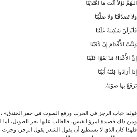
اللَّهُمَّ لَوْلاَ أَنْتَ مَا اهْتَدَيْنَا
وَلاَ تَصَدَّقْنَا وَلاَ صَلَّيْنَا
فَأَنْزِلَنْ سَكِينَةً عَلَيْنَا
وَثَبِّتْ الأَْقْدَامَ إِنْ لاَقَيْنَا
إِنَّ الأَْعْدَاءَ قَدْ بَغَوْا عَلَيْنَا
إِذَا أَرَادُوا فِتْنَةً أَبَيْنَا
يَرْفَعُ بِهَا صَوْتَهُ.
قوله: «باب الرجز في الحرب ورفع الصوت في حفر الخندق» ، الر
ومن ذلك قصيدة امرؤ القيس، فالغالب عليها بحر الطويل، أما
فلهذا كان الذي لا يستطيع أن يقول الشعر يقول الرجز، وجرت ع