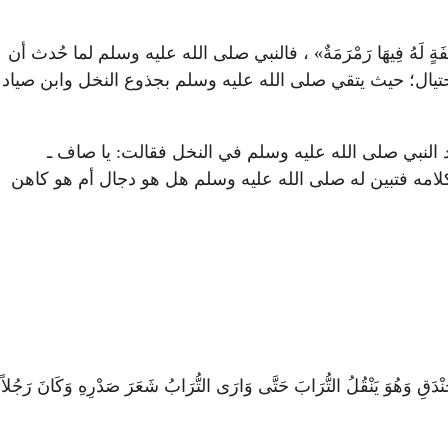
ِي قَطِيفَةٍ لَهُ فِيهَا رَمْرَمَةٌ» ، فالنبي صلى الله عليه وسلم لما حُدث أن
تيال؛ حيث يتقي صلى الله عليه وسلم بجذوع النخل وابن صياد
ت أم ابن صياد النبي صلى الله عليه وسلم في النخل فقالت: يا صاف ـ
من كلامه فتبين له صلى الله عليه وسلم هل هو دجال أم هو كاهن
ْدَقِ وَهُوَ يَنْقُلُ التُّرَابَ حَتَّى وَارَى التُّرَابُ شَعَرَ صَدْرِهِ وَكَانَ رَجُلاً