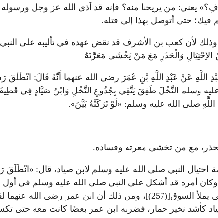
َفِ؟» يعني: من يريحنا منه؟ فإنه قد آذى الله عز وجل ورسوله صلى الله 
أن أتكلم فيك؛ حتى أتوصل بهذا إلى قتله.
»» ؛ وذلك لأن كعب بن الأشرف قد نقض عهده في تأليبه على الن
الِ وَالْحَذَرِ مَعَ مَنْ يَخْشَى مَعَرَّتَهُ
نِ عَبْدِ اللَّهِ عَنْ عَبْدِ اللَّهِ بْنِ عُمَرَ رضي الله عنهما أَنَّهُ قَالَ: انْطَل
عليه وسلم النَّخْلَ طَفِقَ يَتَّقِي بِجُذُوعِ النَّخْلِ وَابْنُ صَيَّادٍ فِي قَطِيفَة
ُ اللَّهِ صلى الله عليه وسلم: «لَوْ تَرَكَتْهُ بَيَّنَ».
والحذر، مع من تخشى معرته وفساده.
نبي صلى الله عليه وسلم لابن صياد، قال: «انْطَلَقَ رَسُولُ اللَّهِ
د، وكان أمره قد أشكل على النبي صلى الله عليه وسلم في أول ال
الدجاجلة يعمل بالشعوذة، من ذلك أنه كان ينتفخ في السوق حتى يملأ السوق[(