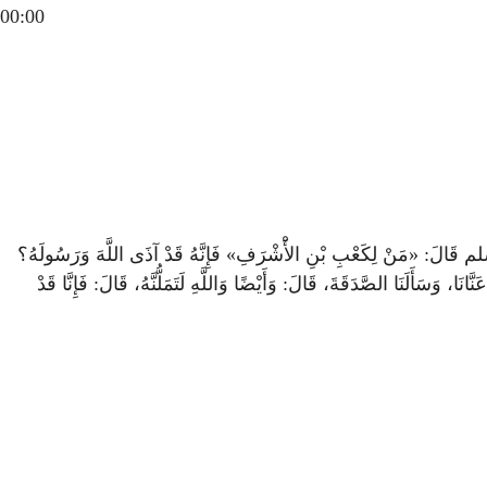
00:00
وسلم قَالَ: «مَنْ لِكَعْبِ بْنِ الأَْشْرَفِ» فَإِنَّهُ قَدْ آذَى اللَّهَ وَرَسُولَهُ؟
َسَأَلَنَا الصَّدَقَةَ، قَالَ: وَأَيْضًا وَاللَّهِ لَتَمَلُّنَّهُ، قَالَ: فَإِنَّا قَدْ