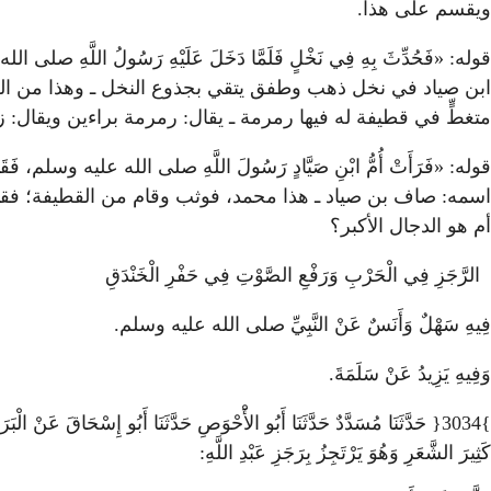
ويقسم على هذا.
قوله: «فَحُدِّثَ بِهِ فِي نَخْلٍ فَلَمَّا دَخَلَ عَلَيْهِ رَسُولُ اللَّهِ صلى ا
ابن صياد في نخل ذهب وطفق يتقي بجذوع النخل ـ وهذا من الحي
متغطٍّ في قطيفة له فيها رمرمة ـ يقال: رمرمة براءين ويقال: ز
قوله: «فَرَأَتْ أُمُّ ابْنِ صَيَّادٍ رَسُولَ اللَّهِ صلى الله عليه وسلم،
اسمه: صاف بن صياد ـ هذا محمد، فوثب وقام من القطيفة؛ فقال الن
أم هو الدجال الأكبر؟
الرَّجَزِ فِي الْحَرْبِ وَرَفْعِ الصَّوْتِ فِي حَفْرِ الْخَنْدَقِ
فِيهِ سَهْلٌ وَأَنَسٌ عَنْ النَّبِيِّ صلى الله عليه وسلم.
وَفِيهِ يَزِيدُ عَنْ سَلَمَةَ.
}3034{ حَدَّثَنَا مُسَدَّدٌ حَدَّثَنَا أَبُو الأَْحْوَصِ حَدَّثَنَا أَبُو إِسْحَاق
كَثِيرَ الشَّعَرِ وَهُوَ يَرْتَجِزُ بِرَجَزِ عَبْدِ اللَّهِ: