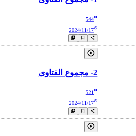
544
2024/11/17
2- مجموع الفتاوى
521
2024/11/17