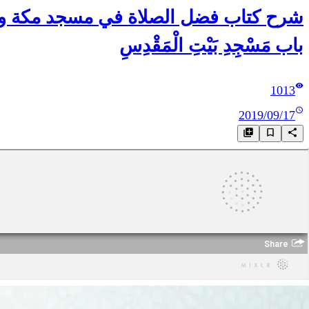
باب مَسْجِدِ بَيْتِ الْمَقْدِسِ
1013
2019/09/17