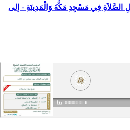
سجد مكة والمدينة من صحيح البخاري (20-1) من فَضْلِ الصَّلاَةِ فِي مَسْجِدِ مَكَّةَ وَالْمَدِينَةِ - إلى