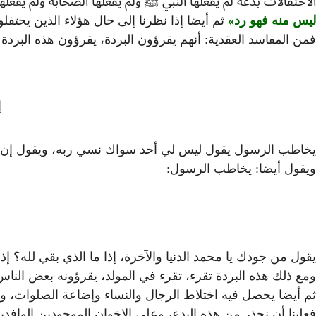
الاحتفالات بدعة لم يفعلها النبي ﷺ ولم يفعلها الصحابة ولم يفع
ليس منه فهو رد
ثم أيضا إذا نظرنا إلى حال هؤلاء الذين يحتف
فمن المفاسد العقدية: أنهم يقرؤون البردة، يقرؤون هذه البرد
إ
يخاطب الرسول يقول ليس لي أحد سواك نسي ربه، ويقول إن لم
ويقول أيضا: يخاطب الرسول:
يقول من جودك يا محمد الدنيا والآخرة، إذا ما الذي بقي لله؟ إذ
ومع ذلك هذه البردة تقرء، تقرء في المولد، يقرؤونه بعض النا
ثم أيضا يحصل فيه اختلاط الرجال والنساء وإضاعة الصلوات، وي
فعلينا أن نحذر من هذه البدع، وعلى الإخوان الموجودين الوافدين