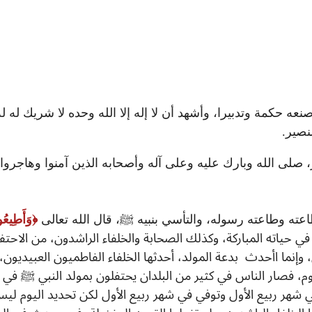
 حكمة وتدبيرا، وأشهد أن لا إله إلا الله وحده لا شريك له ل
نصير.
ر، صلى الله وبارك عليه وعلى آله وأصحابه الذين آمنوا وهاجرو
 طاعته وطاعته رسوله، والتأسي بنبيه ﷺ، قال الله تعالى
وَأَطِيعُو
 حياته المباركة، وكذلك الصحابة والخلفاء الراشدون، من الاحتفا
نما اأحدث بدعة المولد، أحدثها الخلفاء الفاطميون العبيديون، أ
 فصار الناس في كثير من البلدان يحتفلون بمولد النبي ﷺ في ال
 في شهر ربيع الأول وتوفي في شهر ربيع الأول لكن تحديد اليوم ل