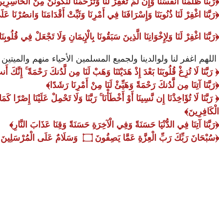
رَبَّنَا ظَلَمْنَا أَنفُسَنَا وَإِن لَّمْ تَغْفِرْ لَنَا وَتَرْحَمْنَا لَنَكُونَنَّ مِنَ الْخَاسِرِي
رَبَّنَا اغْفِرْ لَنَا ذُنُوبَنَا وَإِسْرَافَنَا فِي أَمْرِنَا وَثَبِّتْ أَقْدَامَنَا وَانصُرْنَا ع
رَبَّنَا اغْفِرْ لَنَا وَلِإِخْوَانِنَا الَّذِينَ سَبَقُونَا بِالْإِيمَانِ وَلَا تَجْعَلْ فِي قُلُوبِنَا
اللهم اغفر لنا ولوالدينا ولجميع المسلمين الأحياء منهم والميتي
رَبَّنَا لَا تُزِغْ قُلُوبَنَا بَعْدَ إِذْ هَدَيْتَنَا وَهَبْ لَنَا مِن لَّدُنكَ رَحْمَةً ۚ إِنَّكَ أَ
رَبَّنَا آتِنَا مِن لَّدُنكَ رَحْمَةً وَهَيِّئْ لَنَا مِنْ أَمْرِنَا رَشَدًا
رَبَّنَا لَا تُؤَاخِذْنَا إِن نَّسِينَا أَوْ أَخْطَأْنَا ۚ رَبَّنَا وَلَا تَحْمِلْ عَلَيْنَا إِصْرًا ك
الْكَافِرِينَ
رَبَّنَا آتِنَا فِي الدُّنْيَا حَسَنَةً وَفِي الْآخِرَةِ حَسَنَةً وَقِنَا عَذَابَ النَّارِ
سُبْحَانَ رَبِّكَ رَبِّ الْعِزَّةِ عَمَّا يَصِفُونَ
۝
وَسَلَامٌ عَلَى الْمُرْسَلِينَ
۝