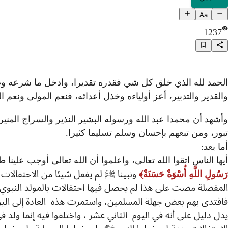
Aa
1237
الحمد لله الذي خلق كل شي فقدره تقديرا، وادخل ما شرعه وصنعه
والقدير والتدبير، أعز أولياءه وخذل أعدائه، فنعم المولى ونعم ال
وأشهد أن محمدا عبد الله ورسوله البشير النذير والسراج المني
تبور، ومن تبعهم بإحسان وسلم تسليما كثيرا.
أما بعد:
أيها الناس اتقوا الله تعالى، واعلموا أن الله تعالى أوجب علينا
رَسُولِ اللَّهِ أُسْوَةٌ حَسَنَةٌ
ونبينا ﷺ لم يفعل شيئا من الاحتفالات في
المفضلة مضت على هذا لم يحصل فيها احتفالات بالمولد النبوي، وإ
فاقتدى بهم بعض جهلة المسلمين، واستمرت هذه العادة إلى اليوم،
يدل دليل على أنه في اليوم الثاني عشر ، واختلفوا فيه إنما ولد