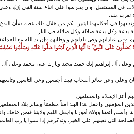
فالات في المستقبل، وأن يحرصوا على اتباع سنة النبي ﷺ، وعلى
 تقربه منه.
 وتفقهوا في أحكامهما ليتبين لكم من خلال ذلك عظم شأن البد
 بدعة وكل بدعة ضلالة وكل ضلالة في النار.
وفي عباداتهم وفي بلدانهم وأوطانهم فإن يد الله مع الجماعة و
تَهُ يُصَلُّونَ عَلَى النَّبِيِّ ۚ يَا أَيُّهَا الَّذِينَ آمَنُوا صَلُّوا عَلَيْهِ وَسَلِّمُوا تَسْلِيمً
على آل إبراهيم إنك حميد مجيد وبارك على محمد وعلى آل مح
ان وعلي وعن سائر أصحاب نبيك أجمعين وعن التابعين وتابعيه
لهم أعز الإسلام والمسلمين
المؤمنين واجعل هذا البلد آمناً مطمئناً وسائر بلاد المسلمين 
ننا وأصلح أئمتنا وولاة أمورنا واجعل اللهم ولايتنا فيمن خافك وا
الصالحة التي تعينهم على الخير، وتذكرهم إذا نسوا يا رب العالم