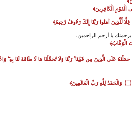
نَ
َلَى الْقَوْمِ الْكَافِرِينَ
 غِلًّا لِّلَّذِينَ آمَنُوا رَبَّنَا إِنَّكَ رَءُوفٌ رَّحِيمٌ
ن برحمتك يا أرحم الراحمين.
نتَ الْوَهَّابُ
َمَا حَمَلْتَهُ عَلَى الَّذِينَ مِن قَبْلِنَا ۚ رَبَّنَا وَلَا تُحَمِّلْنَا مَا لَا طَاقَةَ لَنَا بِهِ ۖ
وَالْحَمْدُ لِلَّهِ رَبِّ الْعَالَمِينَ