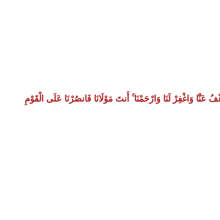
 وَاعْفُ عَنَّا وَاغْفِرْ لَنَا وَارْحَمْنَا ۚ أَنتَ مَوْلَانَا فَانصُرْنَا عَلَى الْقَوْمِ