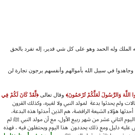
ه الملك وله الحمد وهو على كل شي قدير، إله تفرد بالحق
ا وجاهدوا في سبيل الله بأموالهم وأنفسهم يرجون تجارة لن
ا اللَّهَ وَالرَّسُولَ لَعَلَّكُمْ تُرْحَمُونَ
وقال تعالى
لَّقَدْ كَانَ لَكُمْ فِي
لات ولم يحدثوا بدعة لمولد النبي ولا لغيره، وكذلك القرون
حدثها هؤلاء الشيعة الرافضة، هم الذين أحدثوا هذه البدعة،
يوم الثاني عشر من شهر ربيع الأول، مع أن مولد النبي ﷺ لم
يس عليه دليل ومع ذلك يحددون هذا اليوم ويحتفلون فيه ، فهذه