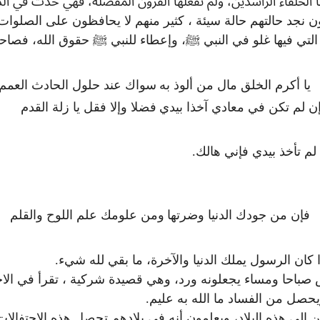
لها الخلفاء الراشدين، ولم تفعلها القرون المفضلة، فهي حدث في 
لون نجد حالتهم حالة سيئة ، كثير منهم لا يحافظون على الصلو
ة التي فيها غلو في النبي ﷺ، وإعطاء للنبي ﷺ حقوق الله، فص
يا أكرم الخلق مال من ألوذ به
سواك عند حلول الحادث العمم
ن لم تكن في معادي آخذا بيدي
فضلا وإلا فقل يا زلة القدم
 تأخذ بيدي فإني هالك.
فإن من جودك الدنيا وضرتها
ومن علومك علم اللوح والقلم
ا كان الرسول يملك الدنيا والآخرة، ما بقي لله شيء.
س صباحا ومساء يجعلونه ورد، وهي قصيدة شركية ، تقرأ في الاح
حصل من الفساد ما الله به عليم.
 إلى هذه البلاد، ويعلمون أنه في بلادهم تحصل هذه الاحتفالات 