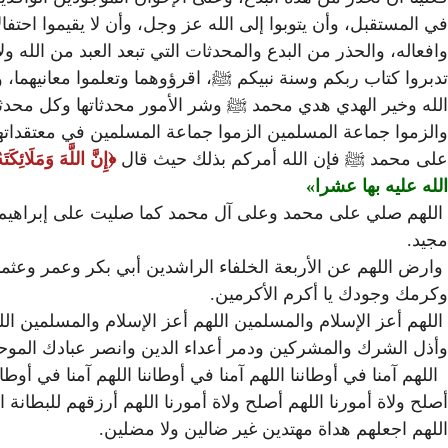
في المستقبل، وأن يتوبوا إلى الله عز وجل، وأن لا يقيموا احت
وافعاله، والحذر من البدع والمحدثات التي تبعد العبد من الله ولا
تدبروا كتاب ربكم وسنة نبيكم ﷺ، اقرؤوهما وتعلموا معانيهما،
الله وخير الهدي هدي محمد ﷺ وشر الأمور محدثاتها وكل محدثة
والزموا جماعة المسلمين الزموا جماعة المسلمين في معتقداتهم 
على محمد ﷺ فإن الله أمركم بذلك حيث قال
إِنَّ اللَّهَ وَمَلَائِكَ
الله عليه بها عشرا
اللهم صلي على محمد وعلى آل محمد كما صليت على إبراهيم و
مجيد.
وارض اللهم عن الأربعة الخلفاء الراشدين أبي بكر وعمر وعثم
وكرمك وجودك يا أكرم الأكرمين.
اللهم أعز الإسلام والمسلمين اللهم أعز الإسلام والمسلمين ال
وأذل الشرك والمشركين ودمر أعداء الدين وانصر عبادك الموحدين 
اللهم آمنا في أوطاننا اللهم آمنا في أوطاننا اللهم آمنا في أوطا
أصلح ولاة أمورنا اللهم أصلح ولاة أمورنا اللهم أرزقهم للبطانة 
اللهم اجعلهم هداة مهتدين غير ضالين ولا مضلين.