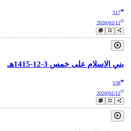
517
2020/02/12
بني الاسلام على خمس 3-12-1415هـ
538
2020/02/12