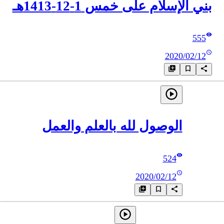
بني الإسلام على خمس 1-12-1413هـ
555
2020/02/12
الوصول لله بالعلم والعمل
524
2020/02/12