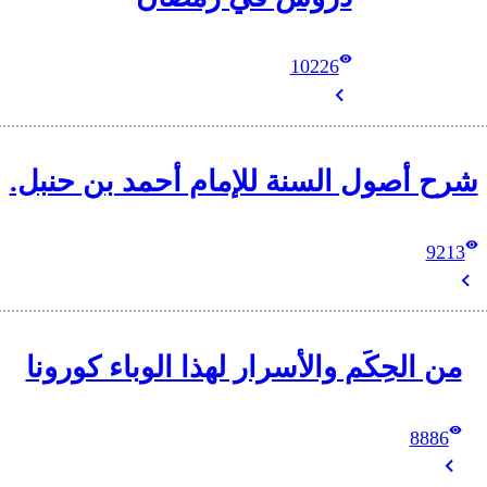
10226
شرح أصول السنة للإمام أحمد بن حنبل.
9213
من الحِكَم والأسرار لهذا الوباء كورونا
8886