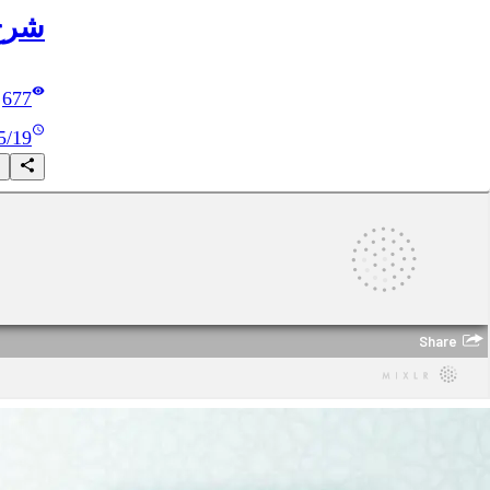
شرح 
677
5/19