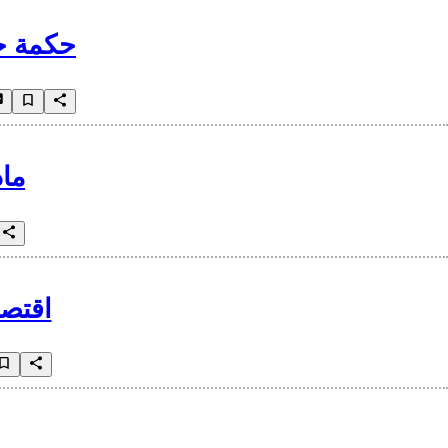
حكمة خل
ماذ
اقتصا