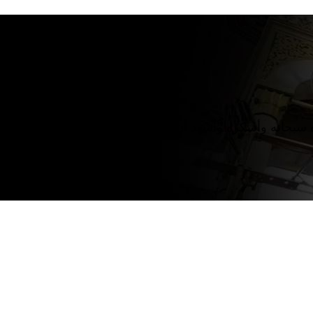
بحانه وأشكره وأشهد أن لا إله إلَّا الله وحده لا شريك له ولا