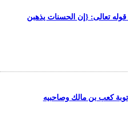
ى باب قوله تعالى: {إن الحسنات يذهبن