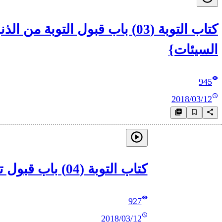
كتاب التوبة (03) باب قبول ال
السيئات}
945
2018/03/12
كتاب التوبة (04) باب قبول توبة القاتل وإن كثر قتله – إلى باب حديث توبة كعب بن مالك وصاحبيه
927
2018/03/12