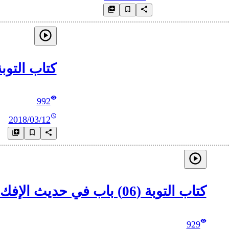
كتاب التوبة (05) تكملة باب حديث توبة كعب بن ما
992
2018/03/12
كتاب التوبة (06) باب في حديث الإفك وقبول توبة القاذف – إلى باب براءة حرم النبي صلى الله عليه وسلم من الريبة
929