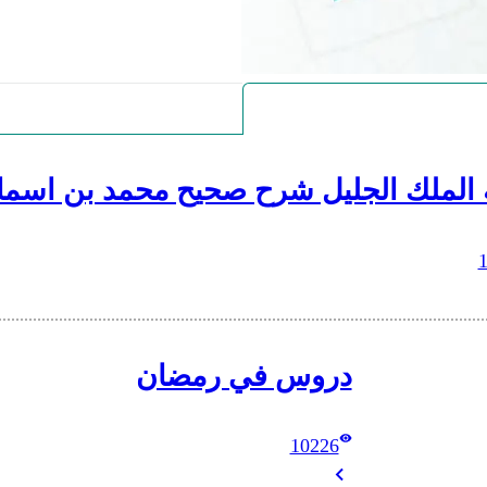
 الملك الجليل شرح صحيح محمد بن اسما
دروس في رمضان
10226