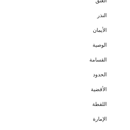
العتق
النذر
الأيمان
الوصية
القسامة
الحدود
الأقضية
اللقطة
الإمارة