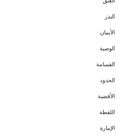
العتق
النذر
الأيمان
الوصية
القسامة
الحدود
الأقضية
اللقطة
الإمارة