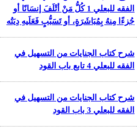
الفقه للبعلي 1 كُلُّ مَنْ أتْلَفَ إنسَانًا أو
جُزءًا مِنهُ بِمُبَاشَرَةٍ، أو تَسَبُّبٍ فَعَلَيهِ دِيَتُه
شرح كتاب الجنايات من التسهيل في
الفقه للبعلي 4 تابع باب القود
شرح كتاب الجنايات من التسهيل في
الفقه للبعلي 3 باب القود