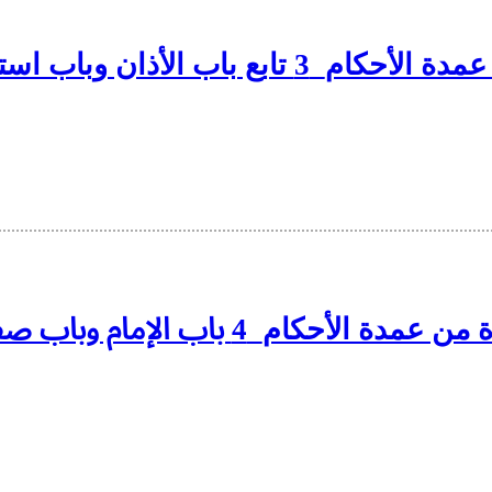
ذان وباب استقبال القبلة والصفوف
م_4 باب الإمام وباب صفة صلاة النبي ﷺ