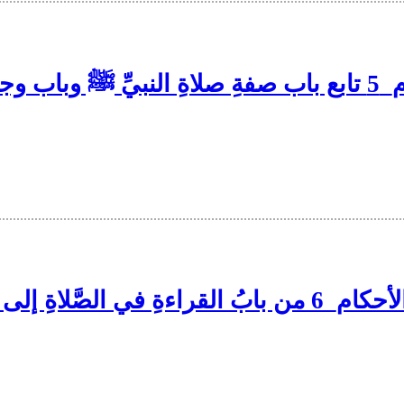
السجود
رورِ بينَ يديِ المصلي