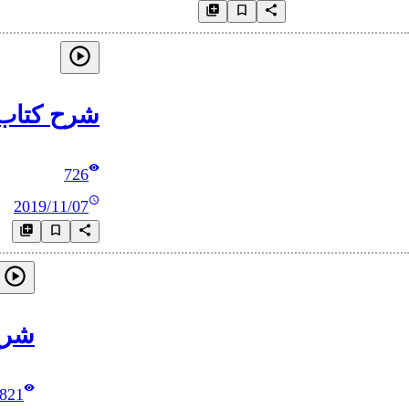
شرح كتاب الصلاة
726
2019/11/07
شرح ك
821