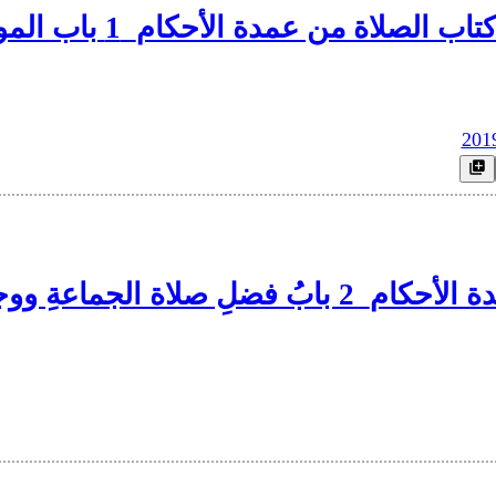
 الصلاة من عمدة الأحكام_1 باب المواقيت
201
ِها وبابُ الأَذانِ والإِقامةِ