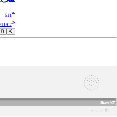
611
/11/07